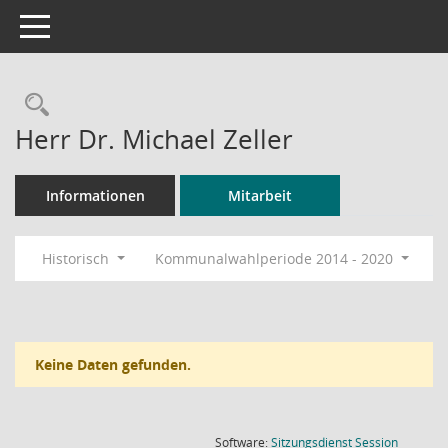
Toggle navigation
Rechercheauswahl
Herr Dr. Michael Zeller
Informationen
Mitarbeit
Historisch
Kommunalwahlperiode 2014 - 2020
Keine Daten gefunden.
(Wird in
Software:
Sitzungsdienst
Session