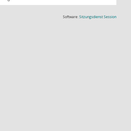
(Wird in
Software:
Sitzungsdienst
Session