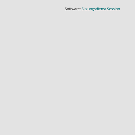
(Wird in
Software:
Sitzungsdienst
Session