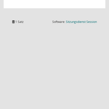
(Wird in
1 Satz
Software:
Sitzungsdienst
Session