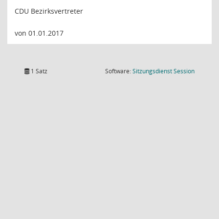
CDU Bezirksvertreter
von 01.01.2017
(Wird in
1 Satz
Software:
Sitzungsdienst
Session