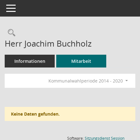
Toggle navigation
Rechercheauswahl
Herr Joachim Buchholz
Informationen
Mitarbeit
Kommunalwahlperiode 2014 - 2020
Keine Daten gefunden.
(Wird in
Software:
Sitzungsdienst
Session