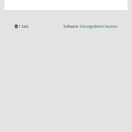
(Wird in
1 Satz
Software:
Sitzungsdienst
Session