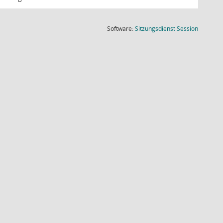
(Wird in
Software:
Sitzungsdienst
Session