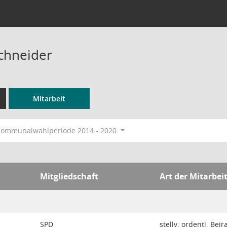
Schneider
Mitarbeit
ommunalwahlperiode 2014 - 2020
Mitgliedschaft
Art der Mitarbei
SPD
stellv. ordentl. Beir