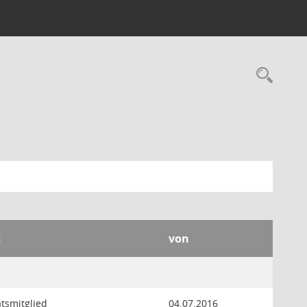
Rec
t
von
atsmitglied
04.07.2016