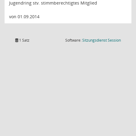
Jugendring stv. stimmberechtigtes Mitglied
von 01.09.2014
(Wird in
1 Satz
Software:
Sitzungsdienst
Session