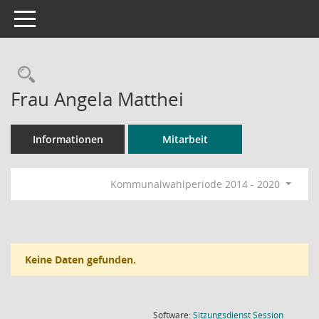
Toggle navigation
Rechercheauswahl
Frau Angela Matthei
Informationen
Mitarbeit
Kommunalwahlperiode 2014 - 2020
Keine Daten gefunden.
(Wird in
Software:
Sitzungsdienst
Session