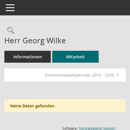
Toggle navigation
Rechercheauswahl
Herr Georg Wilke
Informationen
Mitarbeit
Kommunalwahlperiode 2014 - 2020
Keine Daten gefunden.
(Wird in
Software:
Sitzungsdienst
Session