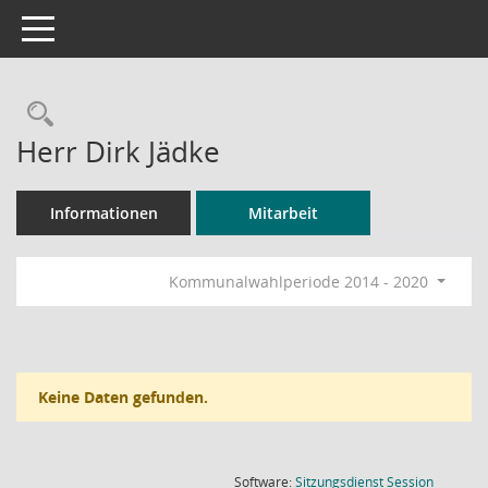
Toggle navigation
Rechercheauswahl
Herr Dirk Jädke
Informationen
Mitarbeit
Kommunalwahlperiode 2014 - 2020
Keine Daten gefunden.
(Wird in
Software:
Sitzungsdienst
Session