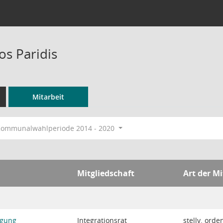
os Paridis
Mitarbeit
ommunalwahlperiode 2014 - 2020
Mitgliedschaft
Art der Mi
igung
Integrationsrat
stellv. orde