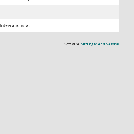
Integrationsrat
(Wird in
Software:
Sitzungsdienst
Session