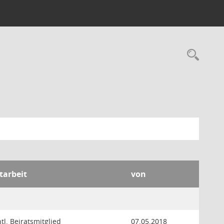
Rec
tarbeit
von
ntl. Beiratsmitglied
07.05.2018