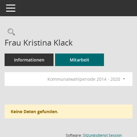
Toggle navigation
Rechercheauswahl
Frau Kristina Klack
Informationen
Mitarbeit
Kommunalwahlperiode 2014 - 2020
Keine Daten gefunden.
(Wird in
Software:
Sitzungsdienst
Session