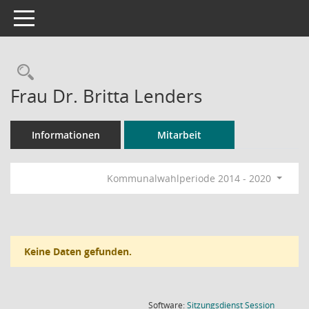
Toggle navigation
Rechercheauswahl
Frau Dr. Britta Lenders
Informationen
Mitarbeit
Kommunalwahlperiode 2014 - 2020
Keine Daten gefunden.
(Wird in
Software:
Sitzungsdienst
Session