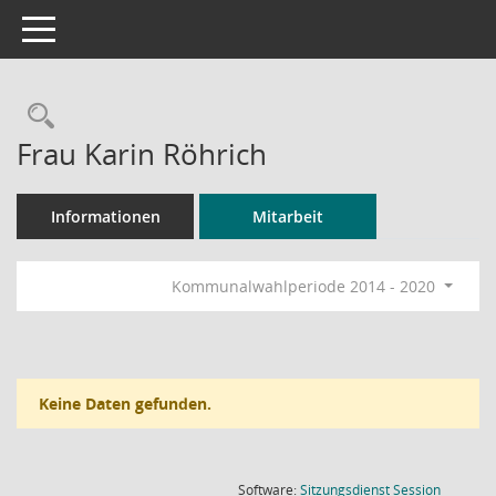
Toggle navigation
Rechercheauswahl
Frau Karin Röhrich
Informationen
Mitarbeit
Kommunalwahlperiode 2014 - 2020
Keine Daten gefunden.
(Wird in
Software:
Sitzungsdienst
Session