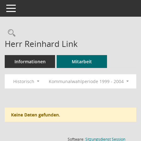
Toggle navigation
Rechercheauswahl
Herr Reinhard Link
Informationen
Mitarbeit
Historisch
Kommunalwahlperiode 1999 - 2004
Keine Daten gefunden.
(Wird in
Software:
Sitzungsdienst
Session