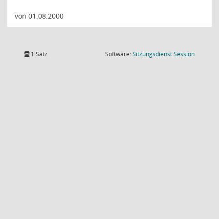
von 01.08.2000
(Wird in
1 Satz
Software:
Sitzungsdienst
Session