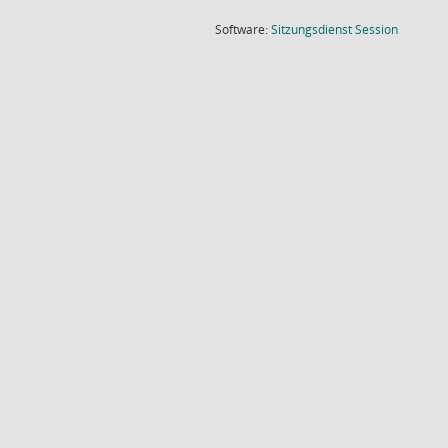
(Wird in
Software:
Sitzungsdienst
Session