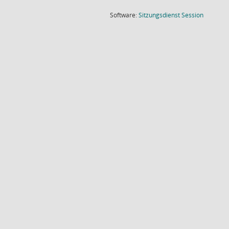
(Wird in
Software:
Sitzungsdienst
Session