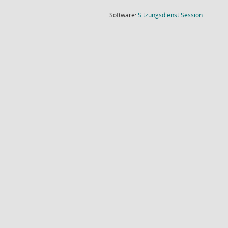
(Wird in
Software:
Sitzungsdienst
Session