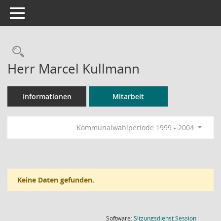
Toggle navigation
Rechercheauswahl
Herr Marcel Kullmann
Informationen
Mitarbeit
Kommunalwahlperiode 1999 - 2004
Keine Daten gefunden.
(Wird in
Software:
Sitzungsdienst
Session