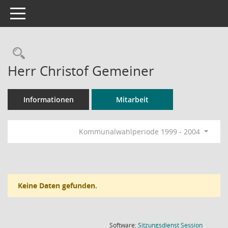
Toggle navigation
Rechercheauswahl
Herr Christof Gemeiner
Informationen
Mitarbeit
Kommunalwahlperiode 1999 - 2004
Keine Daten gefunden.
(Wird in
Software:
Sitzungsdienst
Session