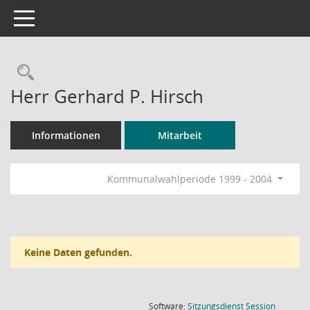
Toggle navigation
Rechercheauswahl
Herr Gerhard P. Hirsch
Informationen
Mitarbeit
Kommunalwahlperiode 1999 - 2004
Keine Daten gefunden.
(Wird in
Software:
Sitzungsdienst
Session