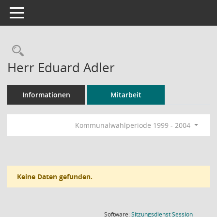
Toggle navigation
Rechercheauswahl
Herr Eduard Adler
Informationen
Mitarbeit
Kommunalwahlperiode 1999 - 2004
Keine Daten gefunden.
(Wird in
Software:
Sitzungsdienst
Session