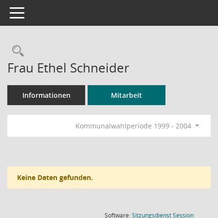
Toggle navigation
Rechercheauswahl
Frau Ethel Schneider
Informationen
Mitarbeit
Kommunalwahlperiode 1999 - 2004
Keine Daten gefunden.
(Wird in
Software:
Sitzungsdienst
Session