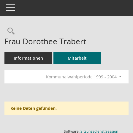
Toggle navigation
Rechercheauswahl
Frau Dorothee Trabert
Informationen
Mitarbeit
Kommunalwahlperiode 1999 - 2004
Keine Daten gefunden.
(Wird in
Software:
Sitzungsdienst
Session