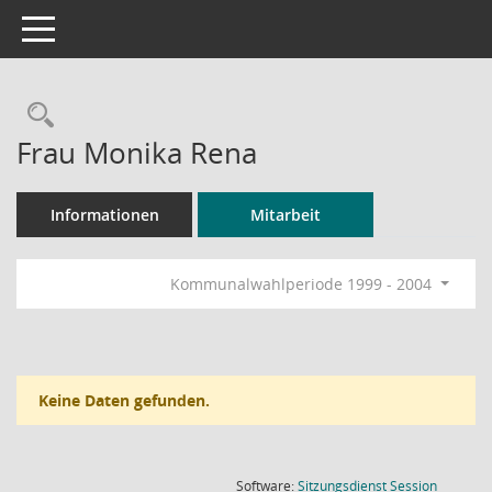
Toggle navigation
Rechercheauswahl
Frau Monika Rena
Informationen
Mitarbeit
Kommunalwahlperiode 1999 - 2004
Keine Daten gefunden.
(Wird in
Software:
Sitzungsdienst
Session