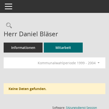
Toggle navigation
Rechercheauswahl
Herr Daniel Bläser
Informationen
Mitarbeit
Kommunalwahlperiode 1999 - 2004
Keine Daten gefunden.
(Wird in
Software:
Sitzungsdienst
Session