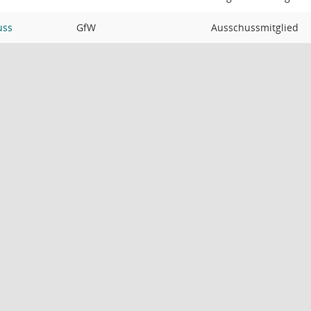
uss
GfW
Ausschussmitglied