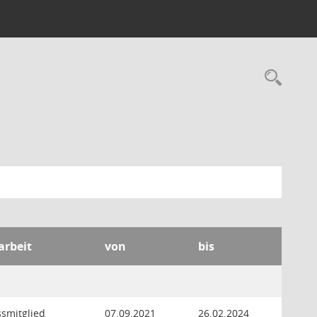
Rec
arbeit
von
bis
ssmitglied
07.09.2021
26.02.2024