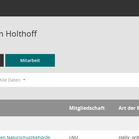
m Holthoff
Mitarbeit
Alle Daten
Mitgliedschaft
Art der 
eren Naturschutzbehörde
LNU
stellv. or