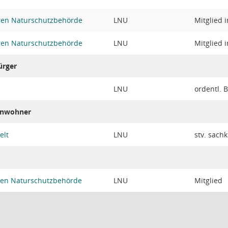
eren Naturschutzbehörde
LNU
Mitglied 
eren Naturschutzbehörde
LNU
Mitglied 
ürger
LNU
ordentl. 
Einwohner
elt
LNU
stv. sach
eren Naturschutzbehörde
LNU
Mitglied