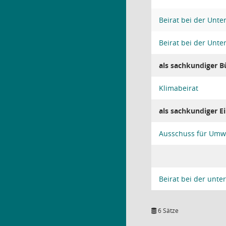
Beirat bei der Unt
Beirat bei der Unt
als sachkundiger B
Klimabeirat
als sachkundiger 
Ausschuss für Umw
Beirat bei der unt
6 Sätze