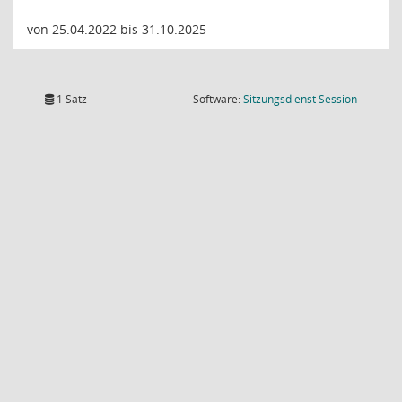
von 25.04.2022 bis 31.10.2025
(Wird in
1 Satz
Software:
Sitzungsdienst
Session