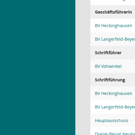
Geschäftsführerin
BV Heckinghausen
BV Langerfeld-Bey
Schriftführer
BV Vohwinkel
Schriftführung
BV Heckinghausen
BV Langerfeld-Bey
Hauptausschuss
Dialog-Beirat Neu