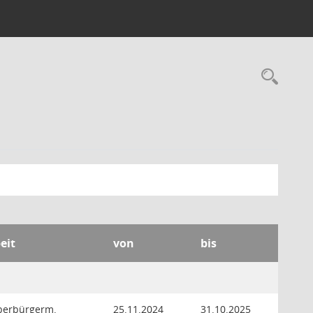
Rec
eit
von
bis
Oberbürgerm.
25.11.2024
31.10.2025