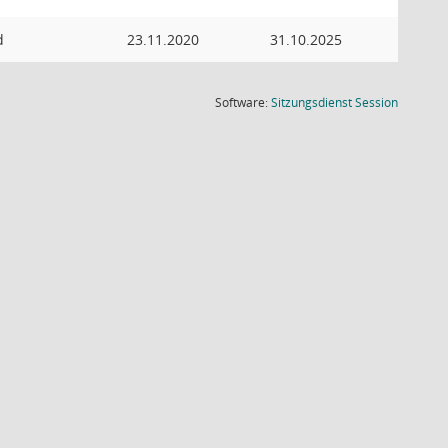
d
23.11.2020
31.10.2025
(Wird in
Software:
Sitzungsdienst
Session