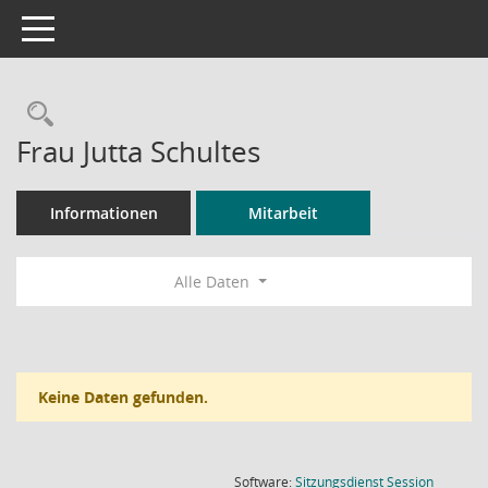
Toggle navigation
Rechercheauswahl
Frau Jutta Schultes
Informationen
Mitarbeit
Alle Daten
Keine Daten gefunden.
(Wird in
Software:
Sitzungsdienst
Session