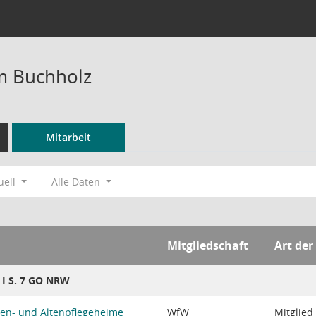
m Buchholz
Mitarbeit
uell
Alle Daten
Mitgliedschaft
Art der
8 I S. 7 GO NRW
en- und Altenpflegeheime
WfW
Mitglied