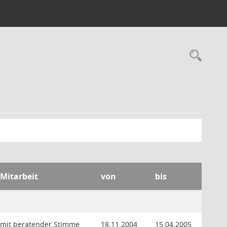
Rec
 Mitarbeit
von
bis
 mit beratender Stimme
18.11.2004
15.04.2005