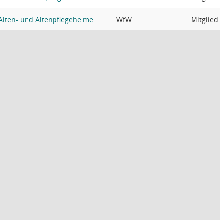
Alten- und Altenpflegeheime
WfW
Mitglied