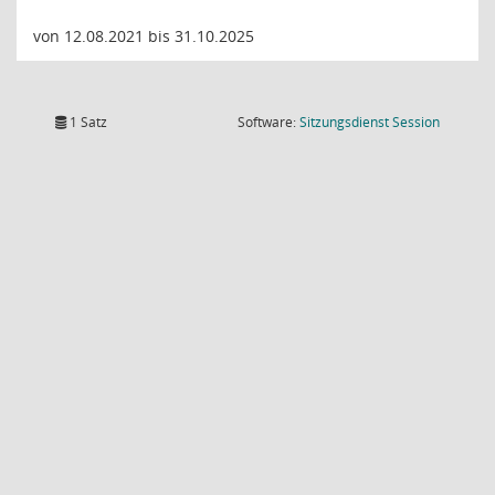
von 12.08.2021 bis 31.10.2025
(Wird in
1 Satz
Software:
Sitzungsdienst
Session