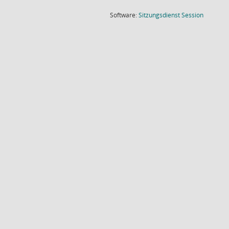
(Wird in
Software:
Sitzungsdienst
Session