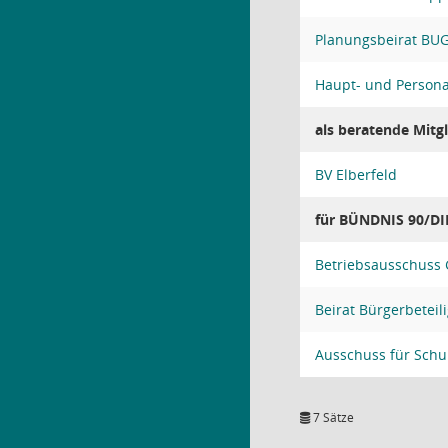
Planungsbeirat BU
Haupt- und Person
als beratende Mitgl
BV Elberfeld
für BÜNDNIS 90/D
Betriebsausschus
Beirat Bürgerbeteil
Ausschuss für Schu
7 Sätze