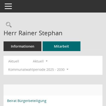
Toggle navigation
Rechercheauswahl
Herr Rainer Stephan
Informationen
Mitarbeit
Aktuell
Aktuell
Kommunalwahlperiode 2025 - 2030
Beirat Bürgerbeteiligung