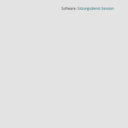
(Wird in
Software:
Sitzungsdienst
Session