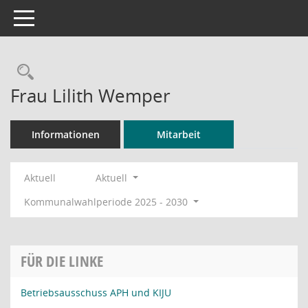
Toggle navigation
Rechercheauswahl
Frau Lilith Wemper
Informationen
Mitarbeit
Aktuell
Aktuell
Kommunalwahlperiode 2025 - 2030
FÜR DIE LINKE
Betriebsausschuss APH und KIJU