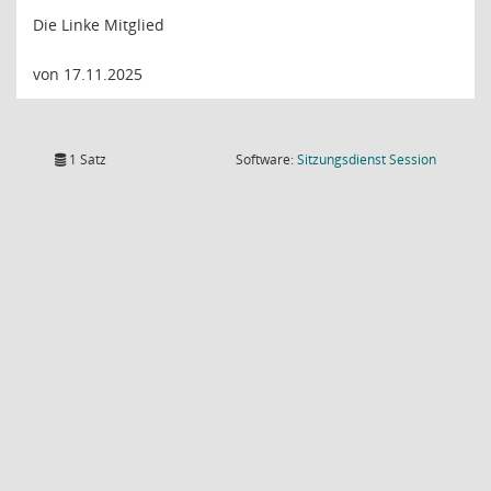
Die Linke Mitglied
von 17.11.2025
(Wird in
1 Satz
Software:
Sitzungsdienst
Session