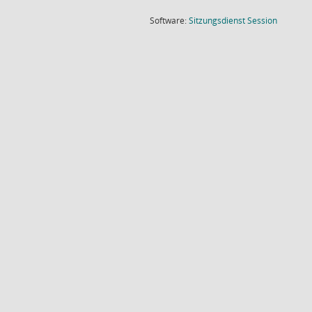
(Wird in
Software:
Sitzungsdienst
Session