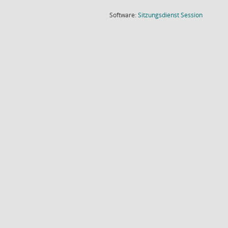
(Wird in
Software:
Sitzungsdienst
Session