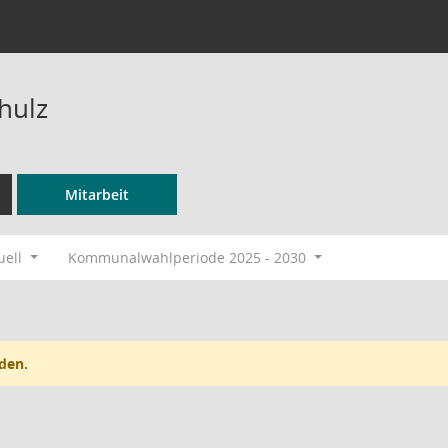
hulz
Mitarbeit
uell
Kommunalwahlperiode 2025 - 2030
den.