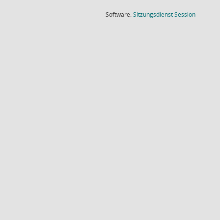
(Wird in
Software:
Sitzungsdienst
Session