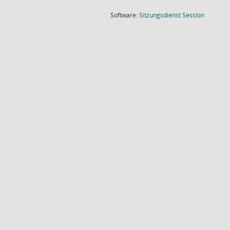
(Wird in
Software:
Sitzungsdienst
Session