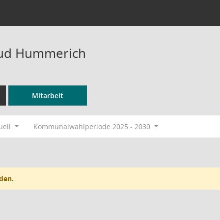
aud Hummerich
Mitarbeit
uell
Kommunalwahlperiode 2025 - 2030
den.