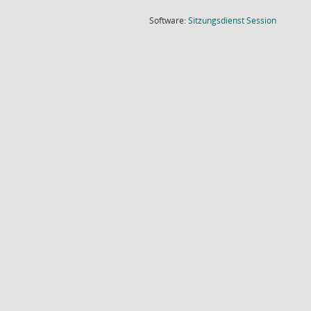
(Wird in
Software:
Sitzungsdienst
Session